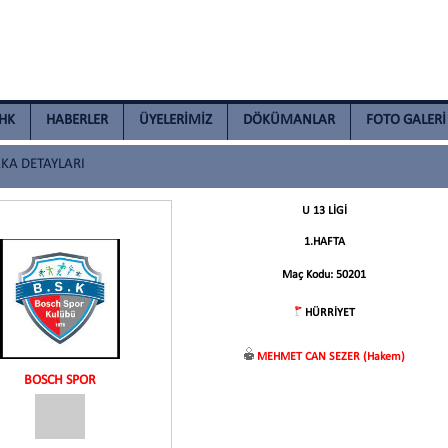
İHK
HABERLER
ÜYELERİMİZ
DÖKÜMANLAR
FOTO GALERİ
A DETAYLARI
U 13 LİGİ
1.HAFTA
Maç Kodu: 50201
HÜRRİYET
MEHMET CAN SEZER (Hakem)
BOSCH SPOR