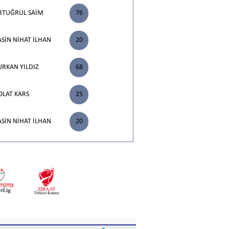
RTUĞRUL SAİM
76
ASİN NİHAT İLHAN
20
URKAN YILDIZ
68
OLAT KARS
25
ASİN NİHAT İLHAN
20