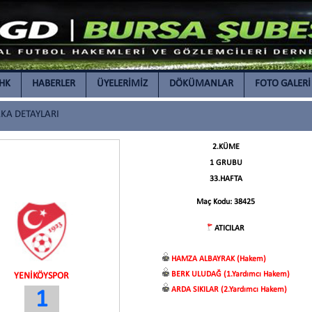
İHK
HABERLER
ÜYELERİMİZ
DÖKÜMANLAR
FOTO GALERİ
A DETAYLARI
2.KÜME
1 GRUBU
33.HAFTA
Maç Kodu: 38425
ATICILAR
HAMZA ALBAYRAK (Hakem)
BERK ULUDAĞ (1.Yardımcı Hakem)
YENİKÖYSPOR
ARDA SIKILAR (2.Yardımcı Hakem)
1