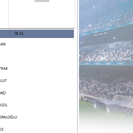
İlk 11
ĞAN
YRAK
ULUT
KÇI
ZGÜL
TOPALOĞLU
IZ