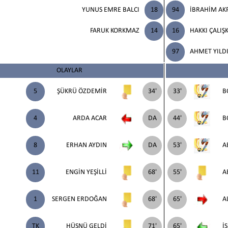
YUNUS EMRE BALCI
18
94
İBRAHİM AK
FARUK KORKMAZ
14
16
HAKKI ÇALIŞ
97
AHMET YILD
OLAYLAR
5
ŞÜKRÜ ÖZDEMİR
34'
33'
B
4
ARDA ACAR
DA
44'
B
8
ERHAN AYDIN
DA
53'
A
11
ENGİN YEŞİLLİ
68'
55'
A
1
SERGEN ERDOĞAN
68'
65'
A
TK
HÜSNÜ GELDİ
71'
65'
İ