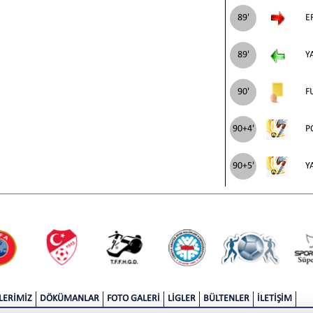
89'
E
89'
Y
90'
F
90+4'
P
90+5'
Y
LERİMİZ
DÖKÜMANLAR
FOTO GALERİ
LİGLER
BÜLTENLER
İLETİŞİM