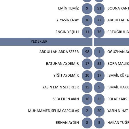
EMİN TEMİZ
9
91
BOUNA KAN
Y. YASİN ÖZAY
10
72
ABDULLAH T
ENGİN YEŞİLLİ
11
76
ERTUĞRUL S
YEDEKLER
ABDULLAH ARDA SEZER
98
1
OĞUZHAN A
BATUHAN AYDEMİR
17
32
BORA MALK
YİĞİT AYDEMİR
20
17
İSMAİL KÜRŞ
YASİN EMİN SEFERLER
15
5
İSMAİL HAKK
SEFA EREN AKİN
16
25
POLAT KARS
MUHAMMED SELİM CAPCULAŞ
2
20
YASİN NİHAT
ERHAN AYDIN
8
3
HAKAN TUĞ