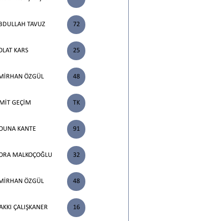
BDULLAH TAVUZ
72
OLAT KARS
25
MİRHAN ÖZGÜL
48
MİT GEÇİM
TK
OUNA KANTE
91
ORA MALKOÇOĞLU
32
MİRHAN ÖZGÜL
48
AKKI ÇALIŞKANER
16