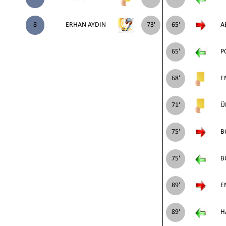
8
ERHAN AYDIN
73'
65'
A
65'
P
68'
E
71'
Ü
75'
B
75'
B
89'
E
89'
H