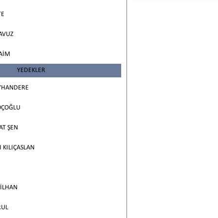
TE
AVUZ
AİM
YEDEKLER
YHANDERE
OÇOĞLU
AT ŞEN
I KILIÇASLAN
 İLHAN
RUL