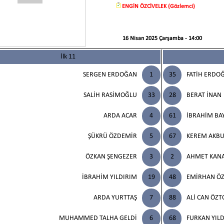
ENGİN ÖZCİVELEK (Gözlemci)
16 Nisan 2025 Çarşamba - 14:00
İlk 11
SERGEN ERDOĞAN
1
35
FATİH ERDO
SALİH RASİMOĞLU
33
28
BERAT İNAN
ARDA ACAR
4
61
İBRAHİM BA
ŞÜKRÜ ÖZDEMİR
5
67
KEREM AKB
ÖZKAN ŞENGEZER
3
2
AHMET KANA
İBRAHİM YILDIRIM
19
48
EMİRHAN Ö
ARDA YURTTAŞ
7
88
ALİ CAN ÖZ
MUHAMMED TALHA GELDİ
6
68
FURKAN YILD